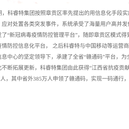
时期，科睿特集团按照章贡区率先提出的用信息化手段实
，应对处置各类突发事件，系统承受了海量用户高并发
了“新冠病毒疫情防控管理平台”，随即章贡区模式得
疫情防控信息化平台， 之后科睿特与中国移动等运营
息中心的坚定领导下，承建了全省“赣通码”平台，为
不断拓展更新，科睿特集团由此获得“江西省抗疫贡献
余万人，其中省外385万人申领了赣通码，实现一码通